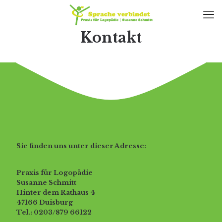
Kontakt
Sie finden uns unter dieser Adresse:
Praxis für Logopädie
Susanne Schmitt
Hinter dem Rathaus 4
47166 Duisburg
Tel.: 0203/879 66122